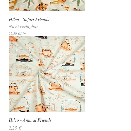
e
r
Hilco - Safari Friends
Nicht verfügbar
22,50 €
/
1m
2
2
,
5
0
€
p
r
o
1
M
e
t
e
r
Hilco - Animal Friends
Preis
2,25 €