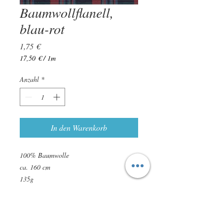
Baumwollflanell,
blau-rot
Preis
1,75 €
17,50 €
/
1m
17,50 €
pro
Anzahl
*
1
Meter
In den Warenkorb
100% Baumwolle
ca. 160 cm
135g
zertifiziert nach STANDARD 100 by
OEKO-TEX
leichte Farbabweichungen sind