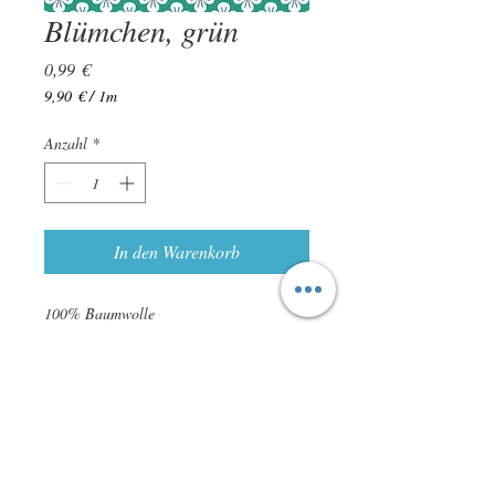
Blümchen, grün
Preis
0,99 €
9,90 €
/
1m
9,90 €
pro
Anzahl
*
1
Meter
In den Warenkorb
100% Baumwolle
120 g/m²
ca. 145cm breit
Leichte Farbabweichungen sind möglich