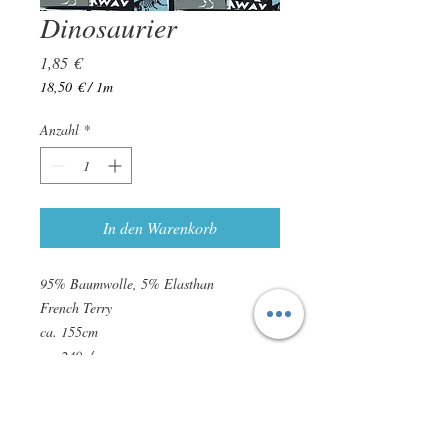
Dinosaurier
Preis
1,85 €
18,50 €
/
1m
18,50 €
pro
Anzahl
*
1
Meter
In den Warenkorb
95% Baumwolle, 5% Elasthan
French Terry
ca. 155cm
ca. 240g/qm
zertifiziert nach STANDARD 100 by
OEKO-TEX
leichte Farbabweichungen sind möglich