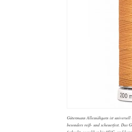
Gütermann Allesnähgarn ist universell e
besonders reiß- und scheuerfest. Das Ga
farbecht, waschbar bis 95°C und kann