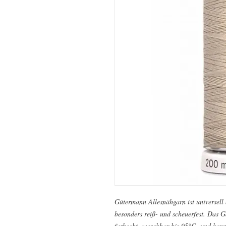
Gütermann Allesnähgarn ist universell e
besonders reiß- und scheuerfest. Das Ga
farbecht, waschbar bis 95°C und kann