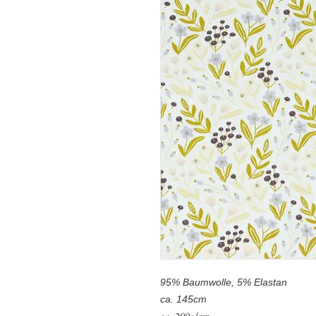
95% Baumwolle, 5% Elastan
ca. 145cm
ca. 200g/qm