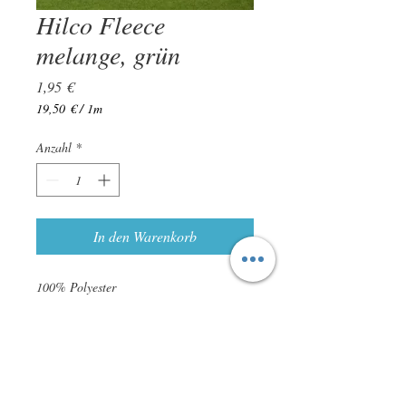
Hilco Fleece
melange, grün
Preis
1,95 €
19,50 €
/
1m
19,50 €
pro
Anzahl
*
1
Meter
In den Warenkorb
100% Polyester
ca. 150cm
Öko-Tex-Standard 100
Leichte Farbabweichungen sind möglich!