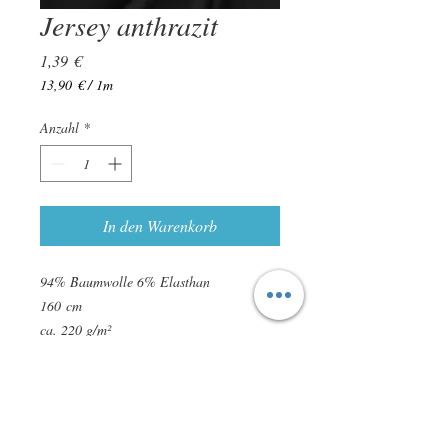
Jersey anthrazit
Preis
1,39 €
13,90 €
/
1m
13,90 €
pro
Anzahl
*
1
Meter
In den Warenkorb
94% Baumwolle 6% Elasthan
160 cm
ca. 220 g/m²
zertifiziert nach STANDARD 100 by
OEKO-TEX
leichte Farbabweichungen sind möglich