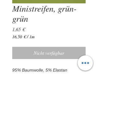
Ministreifen, grün-
grün
Preis
1,65 €
16,50 €
/
1m
16,50 €
pro
Nicht verfügbar
1
Meter
95% Baumwolle, 5% Elastan
ca. 150 cm
Leichte Farbabweichungen sind möglich
© 2015 by Stoffgeflüster Herne -
Impressum &