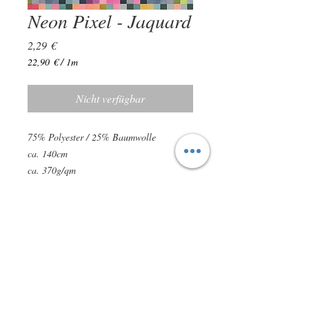
Neon Pixel - Jaquard
Preis
2,29 €
22,90 €
/
1m
22,90 €
pro
Nicht verfügbar
1
Meter
75% Polyester / 25% Baumwolle
ca. 140cm
ca. 370g/qm
ÖKO-TEX Standard 100
Leichte Farbabweichungen sind möglich!