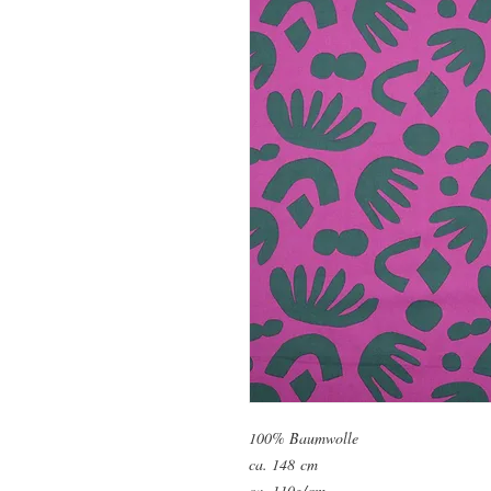
100% Baumwolle
ca. 148 cm
ca. 110g/qm