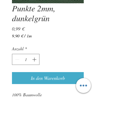
Punkte 2mm,
dunkelgrün
Preis
0,99 €
9,90 €
/
1m
9,90 €
pro
Anzahl
*
1
Meter
In den Warenkorb
100% Baumwolle
120 g/m²
ca. 145cm breit
Leichte Farbabweichungen sind möglich