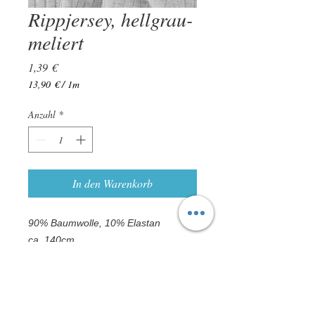
Rippjersey, hellgrau-
meliert
Preis
1,39 €
13,90 €
/
1m
13,90 €
pro
Anzahl
*
1
Meter
In den Warenkorb
90% Baumwolle, 10% Elastan
ca. 140cm
ca. 285g/qm
Zertifiziert nach Ökotex Standard 100
Leichte Farbabweichungen sind möglich