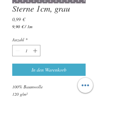
Sterne 1cm, grau
Preis
0,99 €
9,90 €
/
1m
9,90 €
pro
Anzahl
*
1
Meter
In den Warenkorb
100% Baumwolle
120 g/m²
ca. 145cm breit
Zertifiziert nach Ökotex Standard 100
Leichte Farbabweichungen sind möglich