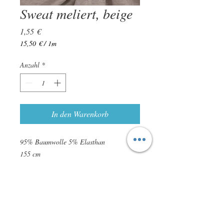
Sweat meliert, beige
Preis
1,55 €
15,50 €
/
1m
15,50 €
pro
Anzahl
*
1
Meter
In den Warenkorb
95% Baumwolle 5% Elasthan
155 cm
ca. 240 g/m²
zertifiziert nach STANDARD 100 by
OEKO-TEX