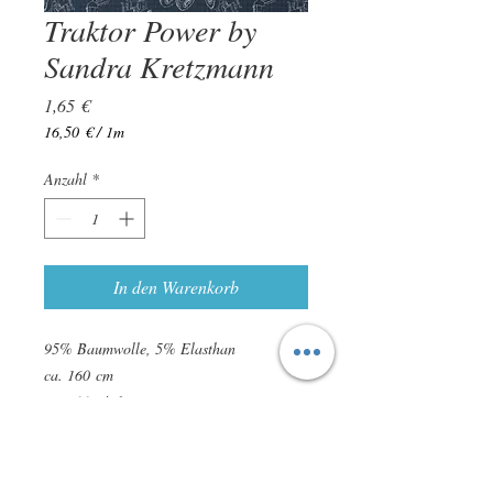
Traktor Power by
Sandra Kretzmann
Preis
1,65 €
16,50 €
/
1m
16,50 €
pro
Anzahl
*
1
Meter
In den Warenkorb
95% Baumwolle, 5% Elasthan
ca. 160 cm
ca. 200 g/m²
zertifiziert nach STANDARD 100 by
OEKO-TEX
leichte Farbabweichungen sind möglich