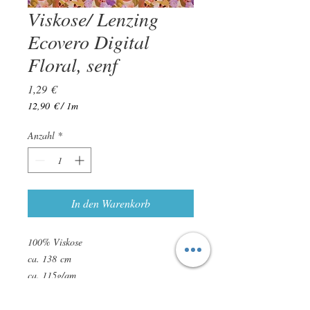
Viskose/ Lenzing
Ecovero Digital
Floral, senf
Preis
1,29 €
12,90 €
/
1m
12,90 €
pro
Anzahl
*
1
Meter
In den Warenkorb
100% Viskose
ca. 138 cm
ca. 115g/qm
zertifiziert nach STANDARD 100 by
OEKO-TEX