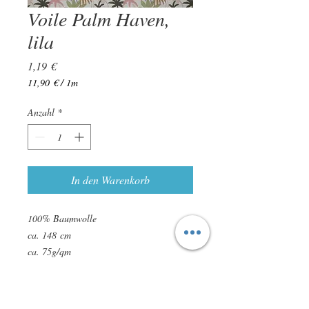
Voile Palm Haven,
lila
Preis
1,19 €
11,90 €
/
1m
11,90 €
pro
Anzahl
*
1
Meter
In den Warenkorb
100% Baumwolle
ca. 148 cm
ca. 75g/qm
zertifiziert nach STANDARD 100 by
OEKO-TEX
leichte Farbabweichungen sind