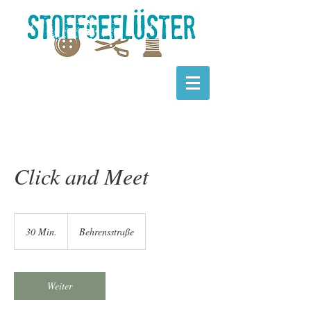
Click and Meet
30 Min.
3
Behrensstraße
0
M
i
n
Weiter
.